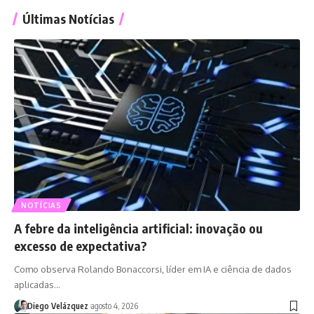
Últimas Notícias
NOTÍCIAS
A febre da inteligência artificial: inovação ou
excesso de expectativa?
Como observa Rolando Bonaccorsi, líder em IA e ciência de dados
aplicadas…
Diego Velázquez
agosto 4, 2026