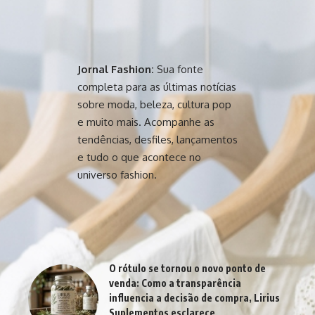
Jornal Fashion:
Sua fonte
completa para as últimas notícias
sobre moda, beleza, cultura pop
e muito mais. Acompanhe as
tendências, desfiles, lançamentos
e tudo o que acontece no
universo fashion.
O rótulo se tornou o novo ponto de
venda: Como a transparência
influencia a decisão de compra, Lirius
Suplementos esclarece