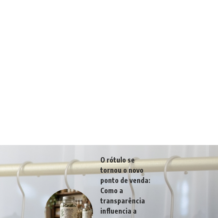
O rótulo se
tornou o novo
ponto de venda:
Como a
transparência
influencia a