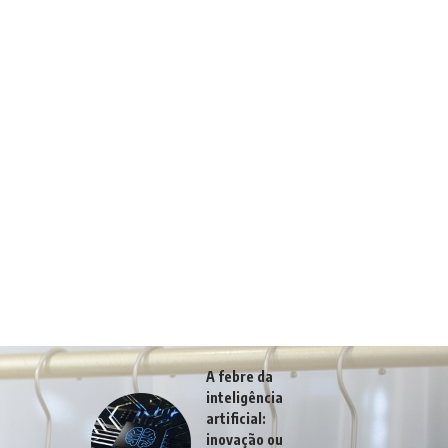
A febre da
inteligência
artificial:
inovação ou