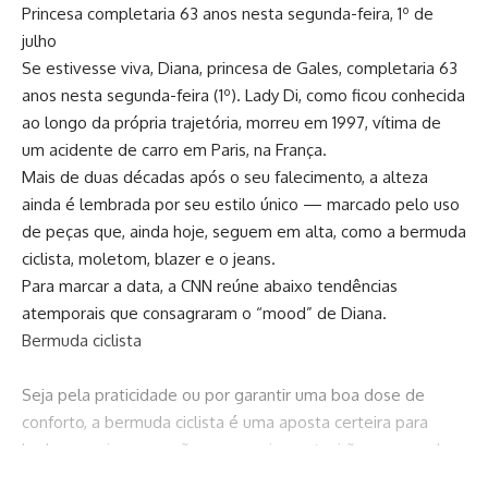
Princesa completaria 63 anos nesta segunda-feira, 1º de
julho
Se estivesse viva, Diana, princesa de Gales, completaria 63
anos nesta segunda-feira (1º). Lady Di, como ficou conhecida
ao longo da própria trajetória, morreu em 1997, vítima de
um acidente de carro em Paris, na França.
Mais de duas décadas após o seu falecimento, a alteza
ainda é lembrada por seu estilo único — marcado pelo uso
de peças que, ainda hoje, seguem em alta, como a bermuda
ciclista, moletom, blazer e o jeans.
Para marcar a data, a CNN reúne abaixo tendências
atemporais que consagraram o “mood” de Diana.
Bermuda ciclista
Seja pela praticidade ou por garantir uma boa dose de
conforto, a bermuda ciclista é uma aposta certeira para
looks casuais e que, não necessariamente, irão acompanhar
a prática da atividade física. Hoje, é possível combinar a