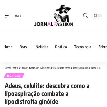
Aa
Home
Brasil
Notícias
Política
Tecnologia
Sobre
Jornal Fashion
>
Blog
>
Notícias
>
Adeus, celulite: descubra como a lipoaspiração combate a lipodistrofia ginóide
NOTÍCIAS
Adeus, celulite: descubra como a
lipoaspiração combate a
lipodistrofia ginóide