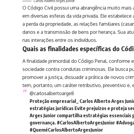
Carlos Alberto Arges Júnior
O Código Civil possui uma abrangência muito mais a
em diversas esferas da vida privada. Ele estabelece 
a perda da propriedade, as relações familiares (casame
danos e a transmissão de bens por herança. Sua atuaç
nas interações entre os indivíduos.
Quais as finalidades específicas do Códi
A finalidade primordial do Código Penal, conforme ex
sociedade contra condutas criminosas. Ele busca pun
promover a justiça, dissuadir a prática de novos cri
tem, portanto, um caráter retributivo, preventivo e,
@carlosalbertoarge8
Proteção empresarial_ Carlos Alberto Arges Juni
estratégias jurídicas Evite prejuízos e proteja s
Arges Junior compartilha estratégias essenciais 
governança.
#CarlosAlbertoArgesJunior
#Advoga
#QueméCarlosAlbertoArgesJunior