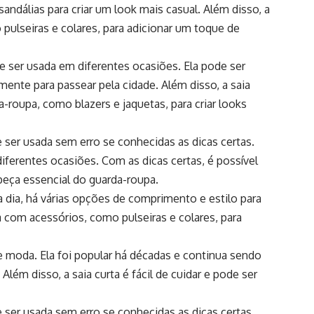
ndálias para criar um look mais casual. Além disso, a
 pulseiras e colares, para adicionar um toque de
de ser usada em diferentes ocasiões. Ela pode ser
mente para passear pela cidade. Além disso, a saia
a-roupa, como blazers e jaquetas, para criar looks
 ser usada sem erro se conhecidas as dicas certas.
m diferentes ocasiões. Com as dicas certas, é possível
a peça essencial do guarda-roupa.
 a dia, há várias opções de comprimento e estilo para
da com acessórios, como pulseiras e colares, para
de moda. Ela foi popular há décadas e continua sendo
lém disso, a saia curta é fácil de cuidar e pode ser
 ser usada sem erro se conhecidas as dicas certas.