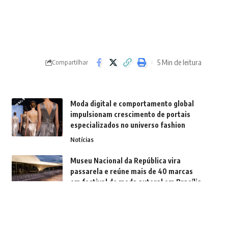
5 Min de leitura
Compartilhar
Moda digital e comportamento global
impulsionam crescimento de portais
especializados no universo fashion
Notícias
Museu Nacional da República vira
passarela e reúne mais de 40 marcas
em festival de moda autoral em Brasília
Notícias
A febre da inteligência artificial: