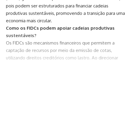
pois podem ser estruturados para financiar cadeias
produtivas sustentáveis, promovendo a transição para uma
economia mais circular.
Como os FIDCs podem apoiar cadeias produtivas
sustentáveis?
Os FIDCs são mecanismos financeiros que permitem a
captação de recursos por meio da emissão de cotas,
utilizando direitos creditórios como lastro. Ao direcionar
esses fundos para setores como reciclagem ou energias
renováveis, é possível injetar capital em empresas que
enfrentam dificuldades de acesso ao crédito tradicional. Por
Continuar lendo
exemplo, cooperativas de reciclagem podem utilizar os
recursos para modernizar suas operações, aumentando sua
eficiência e competitividade no mercado.
Ademais, Rodrigo Balassiano informa que os FIDCs podem
fomentar a agricultura regenerativa, que restaura
ecossistemas degradados ao produzir alimentos. Esses
projetos geram bons retornos, especialmente quando