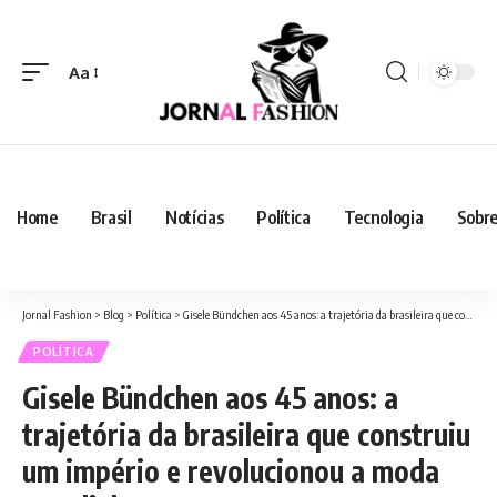
Aa
Home
Brasil
Notícias
Política
Tecnologia
Sobre
Jornal Fashion
>
Blog
>
Política
>
Gisele Bündchen aos 45 anos: a trajetória da brasileira que construiu um império e revolucionou a moda mundial
POLÍTICA
Gisele Bündchen aos 45 anos: a
trajetória da brasileira que construiu
um império e revolucionou a moda