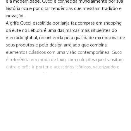
e à modernidade. Gucci é conhecida mundialmente por sua
história rica e por ditar tendências que mesclam tradição e
inovação.
A grife Gucci, escolhida por Janja faz compras em shopping
da elite no Leblon, é uma das marcas mais influentes do
mercado global, reconhecida pela qualidade excepcional de
seus produtos e pelo design arrojado que combina
elementos clássicos com uma visão contemporânea. Gucci
é referência em moda de luxo, com coleções que transitam
entre o prêt-à-porter e acessórios icônicos, valorizando o
artesanato e as práticas sustentáveis, o que a torna uma
favorita entre celebridades e formadores de opinião.
Ao optar pela Gucci durante suas compras no shopping da
Continuar lendo
elite no Leblon, Janja reafirma seu compromisso com peças
que refletem personalidade, cultura e responsabilidade
social. A primeira-dama tem mostrado preferência por
marcas que se posicionam em relação a questões
ambientais e sociais, e Gucci tem se destacado nesse