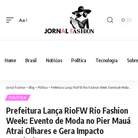
Aa
Home
Brasil
Notícias
Política
Tecnologia
Sobre
Jornal Fashion
>
Blog
>
Política
>
Prefeitura Lança RioFW Rio Fashion Week: Evento de Moda no Pier Mauá Atrai Olhares e Gera Impacto Econômico
POLÍTICA
Prefeitura Lança RioFW Rio Fashion
Week: Evento de Moda no Pier Mauá
Atrai Olhares e Gera Impacto