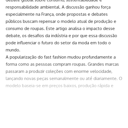
responsabilidade ambiental. A discussão ganhou força
especialmente na França, onde propostas e debates
públicos buscam repensar o modelo atual de produção e
consumo de roupas. Este artigo analisa o impacto desse
debate, os desafios da indústria e por que essa discussão
pode influenciar o futuro do setor da moda em todo o
mundo.
A popularização do fast fashion mudou profundamente a
forma como as pessoas compram roupas. Grandes marcas
passaram a produzir coleções com enorme velocidade,
lançando novas peças semanalmente ou até diariamente. O
modelo baseia-se em preços baixos, produção rápida e
estímulo constante ao consumo. A consequência é um ciclo
acelerado em que as roupas são compradas, usadas poucas
vezes e descartadas rapidamente.
Continuar lendo
Nos últimos anos surgiu um modelo ainda mais agressivo: o
ultra fast fashion. Empresas digitais e plataformas de