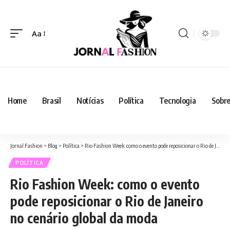
Aa
Home
Brasil
Notícias
Política
Tecnologia
Sobre
Jornal Fashion
>
Blog
>
Política
>
Rio Fashion Week: como o evento pode reposicionar o Rio de Janeiro no cenário global da moda
POLÍTICA
Rio Fashion Week: como o evento
pode reposicionar o Rio de Janeiro
no cenário global da moda