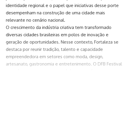
identidade regional e o papel que iniciativas desse porte
desempenham na construção de uma cidade mais
relevante no cenário nacional.
O crescimento da indústria criativa tem transformado
diversas cidades brasileiras em polos de inovação e
geração de oportunidades. Nesse contexto, Fortaleza se
destaca por reunir tradição, talento e capacidade
empreendedora em setores como moda, design,
artesanato, gastronomia e entretenimento. O DFB Festival
surge justamente como uma vitrine capaz de conectar
esses segmentos e ampliar sua visibilidade.
A escolha de uma edição comemorativa em homenagem
Continuar lendo
aos 300 anos da capital cearense reforça o valor simbólico
do evento. Fortaleza construiu uma trajetória marcada pela
diversidade cultural, pela força de sua população e pela
constante busca por desenvolvimento. Celebrar essa
história através da moda é uma forma inteligente de
aproximar diferentes públicos e criar experiências capazes