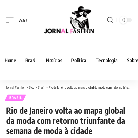
Aa
Home
Brasil
Notícias
Política
Tecnologia
Sobre
Jornal Fashion
>
Blog
>
Brasil
>
Rio de Janeiro volta ao mapa global da moda com retorno triunfante da semana de moda à cidade
BRASIL
Rio de Janeiro volta ao mapa global
da moda com retorno triunfante da
semana de moda à cidade