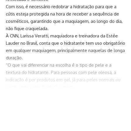
Com isso, é necessário redobrar a hidratação para que a
cútis esteja protegida na hora de receber a sequência de
cosméticos, garantindo que a maquiagem, ao longo do dia,
não fique craquelada.
À CNN, Larissa Veratti, maquiadora e treinadora da Estée
Lauder no Brasil, conta que o hidratante tem uso obrigatório
em qualquer maquiagem, principalmente naquelas de longa
duração.
“O que vai diferenciar na escolha é o tipo de pele e a
textura do hidratante. Para pessoas com pele oleosa, a
indicação é por produtos em gel, já para peles normais ou
secas, opte pelos fluídos”, explica.
Veja o passo a passo para manter o equilíbrio e a saúde da
Continuar lendo
pele nos dias mais frios:
Limpeza suave: use espuma de limpeza na parte da noite e,
pela manhã, lave apenas com água;
Sérum regenerador e hidrante: o sérum ajuda a otimizar as
funções da pele, mantendo a hidratação (ácido hialurônico)