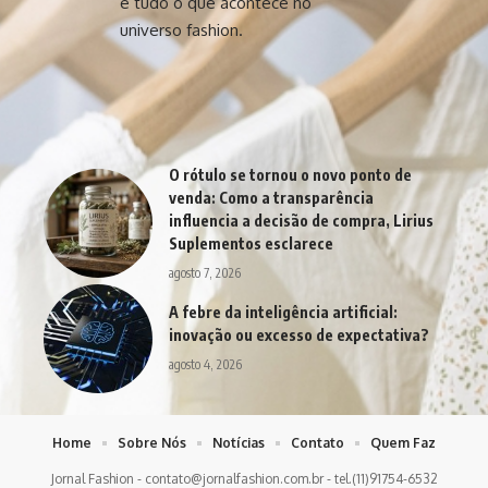
e tudo o que acontece no
universo fashion.
O rótulo se tornou o novo ponto de
venda: Como a transparência
influencia a decisão de compra, Lirius
Suplementos esclarece
agosto 7, 2026
A febre da inteligência artificial:
inovação ou excesso de expectativa?
agosto 4, 2026
Home
Sobre Nós
Notícias
Contato
Quem Faz
Jornal Fashion -
contato@jornalfashion.com.br
- tel.(11)91754-6532