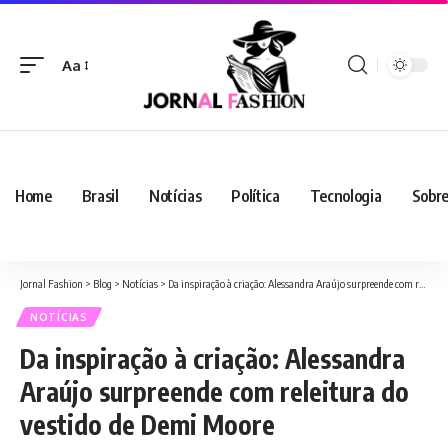
Aa
Home
Brasil
Notícias
Política
Tecnologia
Sobre
Jornal Fashion
>
Blog
>
Notícias
>
Da inspiração à criação: Alessandra Araújo surpreende com releitura do vestido de Demi Moore
NOTÍCIAS
Da inspiração à criação: Alessandra
Araújo surpreende com releitura do
vestido de Demi Moore