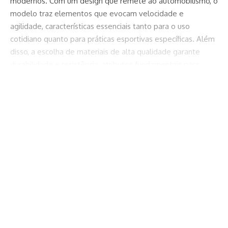
modernos. Com um design que remete ao automobilismo, o
modelo traz elementos que evocam velocidade e
agilidade, características essenciais tanto para o uso
cotidiano quanto para práticas esportivas específicas. Além
disso, a escolha de materiais de alta qualidade garante
durabilidade e resistência, atributos fundamentais para
quem busca um produto que acompanhe o ritmo acelerado
Continuar lendo
do dia a dia.
A Puma, ao desenvolver o Speedcat, focou em aspectos
técnicos que proporcionam uma experiência única ao
usuário. A sola, por exemplo, foi projetada para oferecer
tração em diversas superfícies, enquanto o cabedal
proporciona suporte adequado ao pé, reduzindo o risco de
lesões. Esses detalhes técnicos não apenas melhoram o
desempenho durante atividades físicas, mas também
asseguram conforto durante o uso prolongado, tornando o
Speedcat uma escolha versátil para diferentes ocasiões.
Estilisticamente, o Puma Speedcat se destaca por sua