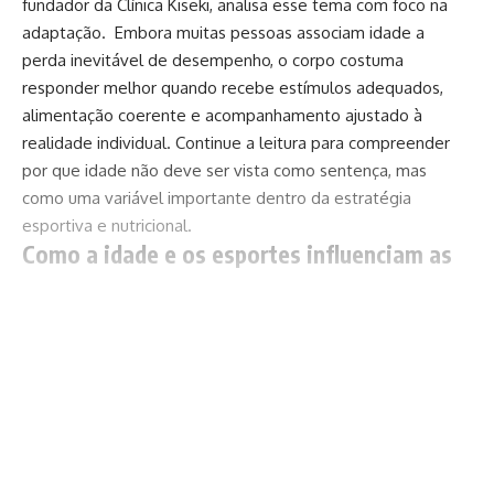
fundador da Clínica Kiseki, analisa esse tema com foco na
adaptação. Embora muitas pessoas associam idade a
perda inevitável de desempenho, o corpo costuma
responder melhor quando recebe estímulos adequados,
alimentação coerente e acompanhamento ajustado à
realidade individual. Continue a leitura para compreender
por que idade não deve ser vista como sentença, mas
como uma variável importante dentro da estratégia
esportiva e nutricional.
Como a idade e os esportes influenciam as
necessidades do corpo?
Idade e esportes influenciam o corpo porque cada fase da
Continuar lendo
vida apresenta demandas diferentes de energia,
recuperação, massa muscular, sono, rotina e resposta ao
treinamento. Um jovem atleta, um adulto sedentário em
retomada e uma pessoa madura ativa não precisam
necessariamente da mesma conduta.
Com o passar dos anos, podem ocorrer mudanças na