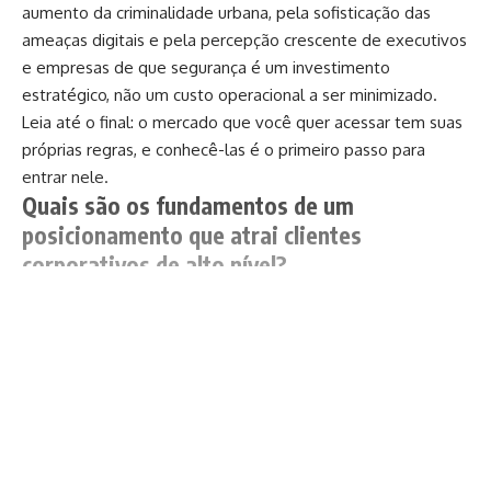
aumento da criminalidade urbana, pela sofisticação das
ameaças digitais e pela percepção crescente de executivos
e empresas de que segurança é um investimento
estratégico, não um custo operacional a ser minimizado.
Leia até o final: o mercado que você quer acessar tem suas
próprias regras, e conhecê-las é o primeiro passo para
entrar nele.
Quais são os fundamentos de um
posicionamento que atrai clientes
corporativos de alto nível?
O primeiro fundamento é a especialização. Consultores que
se apresentam ao mercado como especialistas em tudo
são percebidos como especialistas em nada. O cliente
Continuar lendo
corporativo de alto nível busca, antes de qualquer coisa,
alguém que compreenda profundamente o contexto
específico do seu negócio, do seu setor e das ameaças que
lhe são particulares. Um consultor posicionado como