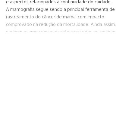
e aspectos relacionados à continuidade do cuidado.
A mamografia segue sendo a principal ferramenta de
rastreamento do câncer de mama, com impacto
comprovado na redução da mortalidade. Ainda assim,
nenhum exame consegue antecipar todos os cenários
possíveis. Entre um exame e outro, mudanças podem
ocorrer, seja pelo crescimento acelerado de determinados
Continuar lendo
tumores, seja pela dificuldade de visualização em alguns
perfis mamários. Entender esse contexto ajuda a alinhar
expectativas e a fortalecer estratégias de prevenção mais
realistas.
O que caracteriza o câncer de intervalo e
como ele acontece
O câncer de intervalo não surge porque o exame anterior
foi inútil, mas porque a doença nem sempre respeita o
ritmo dos calendários de rastreamento. Em alguns casos, o
tumor apresenta crescimento rápido, tornando-se