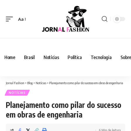
Aa
Home
Brasil
Notícias
Política
Tecnologia
Sobre
Jornal Fashion
>
Blog
>
Notícias
>
Planejamento como pilar do sucesso em obras de engenharia
NOTÍCIAS
Planejamento como pilar do sucesso
em obras de engenharia
6 Min de leitura