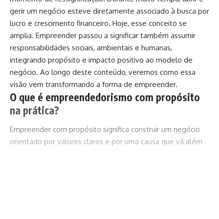
gerir um negócio esteve diretamente associado à busca por
lucro e crescimento financeiro. Hoje, esse conceito se
amplia. Empreender passou a significar também assumir
responsabilidades sociais, ambientais e humanas,
integrando propósito e impacto positivo ao modelo de
negócio. Ao longo deste conteúdo, veremos como essa
visão vem transformando a forma de empreender.
O que é empreendedorismo com propósito
na prática?
Empreender com propósito significa construir um negócio
orientado por valores claros e por uma causa que vá além
da geração de receita, conforme explica Ian Cunha. Na
prática, isso se reflete em decisões que consideram o
impacto das atividades da empresa na sociedade, no meio
ambiente e nas pessoas envolvidas em toda a cadeia.
Continuar lendo