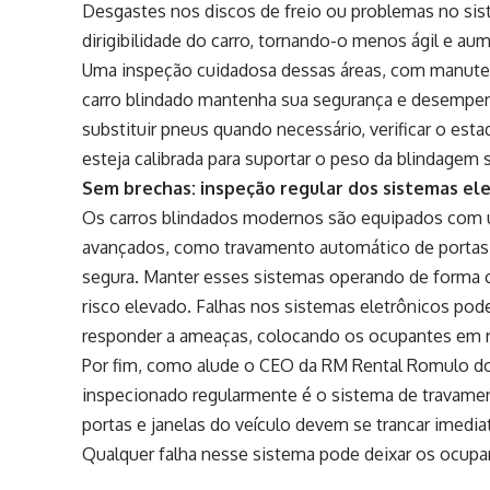
Desgastes nos discos de freio ou problemas no si
dirigibilidade do carro, tornando-o menos ágil e au
Uma inspeção cuidadosa dessas áreas, com manutenç
carro blindado mantenha sua segurança e desempen
substituir pneus quando necessário, verificar o esta
esteja calibrada para suportar o peso da blindagem
Sem brechas: inspeção regular dos sistemas ele
Os carros blindados modernos são equipados com u
avançados, como travamento automático de portas
segura. Manter esses sistemas operando de forma c
risco elevado. Falhas nos sistemas eletrônicos po
responder a ameaças, colocando os ocupantes em r
Por fim, como alude o CEO da RM Rental Romulo dos
inspecionado regularmente é o sistema de travamen
portas e janelas do veículo devem se trancar imedi
Qualquer falha nesse sistema pode deixar os ocupa