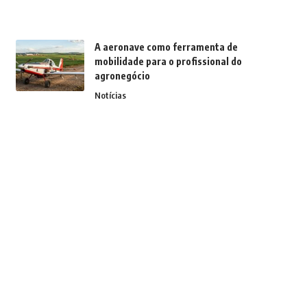
A aeronave como ferramenta de
mobilidade para o profissional do
agronegócio
Notícias
Dior aposta no “indie sleaze” de luxo e
reacende debate sobre a próxima
grande tendência da moda em 2026
Notícias
Tendências de Moda Inverno 2026: o
que vai dominar os looks da próxima
temporada
Notícias
Demografia em transformação: como o
envelhecimento molda o mercado
funerário no Brasil