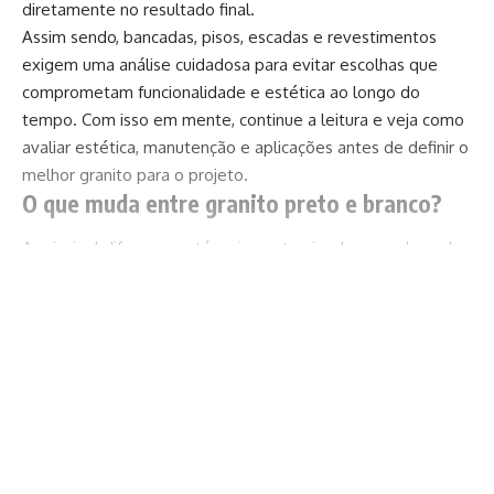
diretamente no resultado final.
Assim sendo, bancadas, pisos, escadas e revestimentos
exigem uma análise cuidadosa para evitar escolhas que
comprometam funcionalidade e estética ao longo do
tempo. Com isso em mente, continue a leitura e veja como
avaliar estética, manutenção e aplicações antes de definir o
melhor granito para o projeto.
O que muda entre granito preto e branco?
A principal diferença está no impacto visual que cada pedra
natural provoca no ambiente. De acordo com Diohn do
Prado, o granito preto cria contraste marcante e costuma
Continuar lendo
ser associado a propostas contemporâneas, minimalistas e
sofisticadas. Em cozinhas, por exemplo, ele funciona bem
com marcenaria clara, metais escuros e iluminação indireta.
Além disso, superfícies escuras costumam valorizar
ambientes com conceito moderno e acabamento mais
refinado.