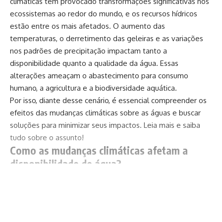
climáticas têm provocado transformações significativas nos
ecossistemas ao redor do mundo, e os recursos hídricos
estão entre os mais afetados. O aumento das
temperaturas, o derretimento das geleiras e as variações
nos padrões de precipitação impactam tanto a
disponibilidade quanto a qualidade da água. Essas
alterações ameaçam o abastecimento para consumo
humano, a agricultura e a biodiversidade aquática.
Por isso, diante desse cenário, é essencial compreender os
efeitos das mudanças climáticas sobre as águas e buscar
soluções para minimizar seus impactos. Leia mais e saiba
tudo sobre o assunto!
Como as mudanças climáticas afetam a
disponibilidade de água?
O aumento da temperatura global está acelerando o
derretimento das calotas polares e geleiras, o que altera o
Continuar lendo
nível dos oceanos e reduz a oferta de água doce. Regiões
que dependem do derretimento sazonal dessas massas de