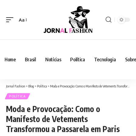
Aa
Home
Brasil
Notícias
Política
Tecnologia
Sobre
Jornal Fashion
>
Blog
>
Política
>
Moda e Provocação: Como o Manifesto de Vetements Transformou a Passarela em Paris
POLÍTICA
Moda e Provocação: Como o
Manifesto de Vetements
Transformou a Passarela em Paris