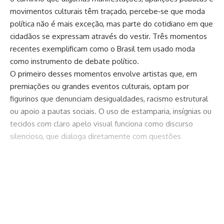
movimentos culturais têm traçado, percebe‑se que moda
política não é mais exceção, mas parte do cotidiano em que
cidadãos se expressam através do vestir. Três momentos
recentes exemplificam como o Brasil tem usado moda
como instrumento de debate político.
O primeiro desses momentos envolve artistas que, em
premiações ou grandes eventos culturais, optam por
figurinos que denunciam desigualdades, racismo estrutural
ou apoio a pautas sociais. O uso de estamparia, insígnias ou
tecidos com claro apelo visual funciona como discurso
silencioso, que dialoga diretamente com questões
históricas não resolvidas. Ao escolher determinados
estilistas ou determinados tipos de roupa, artistas elevam
narrativas que muitas vezes não recebem espaço nos
Continuar lendo
palcos institucionais. Esses gestos tornam visível o invisível,
e o impacto é frequentemente repercutido nas redes, na
imprensa e no debate público.
Em segundo lugar surge o uso político da moda em