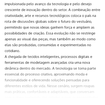
impulsionada pelo avanço da tecnologia e pelo desejo
crescente de inovação dentro do setor. A combinação entre
criatividade, arte e recursos tecnológicos coloca o país na
rota de discussões globais sobre o futuro do vestuário,
permitindo que novas ideias ganhem força e ampliem as
possibilidades de criação. Essa evolução não se restringe
apenas ao visual das peças, mas também ao modo como
elas são produzidas, consumidas e experimentadas no
cotidiano.
A chegada de tecidos inteligentes, processos digitais e
ferramentas de modelagem avançadas cria uma nova
dinâmica dentro do mercado. A tecnologia se torna parte
essencial do processo criativo, aproximando moda e
funcionalidade e oferecendo soluções pensadas para
diferentes estilos de vida. Nesse cenário, surgem roupas
mais práticas, confortáveis e adaptáveis, que conversam
com o ritmo acelerado das cidades e com as necessidades
de quem busca inovação sem abrir mão da estética.