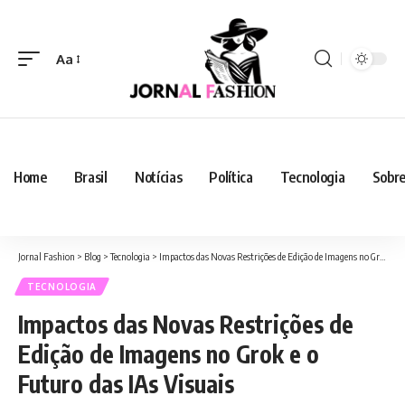
Aa
Home
Brasil
Notícias
Política
Tecnologia
Sobre
Jornal Fashion
>
Blog
>
Tecnologia
>
Impactos das Novas Restrições de Edição de Imagens no Grok e o Futuro das IAs Visuais
TECNOLOGIA
Impactos das Novas Restrições de
Edição de Imagens no Grok e o
Futuro das IAs Visuais