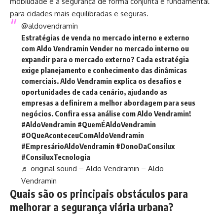
mobilidade e a segurança de forma conjunta é fundamental
para cidades mais equilibradas e seguras.
@aldovendramin
Estratégias de venda no mercado interno e externo
com Aldo Vendramin Vender no mercado interno ou
expandir para o mercado externo? Cada estratégia
exige planejamento e conhecimento das dinâmicas
comerciais. Aldo Vendramin explica os desafios e
oportunidades de cada cenário, ajudando as
empresas a definirem a melhor abordagem para seus
negócios. Confira essa análise com Aldo Vendramin!
#AldoVendramin
#QuemÉAldoVendramin
#OQueAconteceuComAldoVendramin
#EmpresárioAldoVendramin
#DonoDaConsilux
#ConsiluxTecnologia
♬ original sound – Aldo Vendramin – Aldo
Vendramin
Quais são os principais obstáculos para
melhorar a segurança viária urbana?