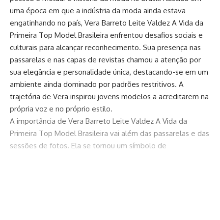
uma época em que a indústria da moda ainda estava
engatinhando no país, Vera Barreto Leite Valdez A Vida da
Primeira Top Model Brasileira enfrentou desafios sociais e
culturais para alcançar reconhecimento. Sua presença nas
passarelas e nas capas de revistas chamou a atenção por
sua elegância e personalidade única, destacando-se em um
ambiente ainda dominado por padrões restritivos. A
trajetória de Vera inspirou jovens modelos a acreditarem na
própria voz e no próprio estilo.
A importância de Vera Barreto Leite Valdez A Vida da
Primeira Top Model Brasileira vai além das passarelas e das
sessões de fotos. Ela se tornou um símbolo de
profissionalismo e de quebra de barreiras em um mercado
competitivo. Sua carreira trouxe visibilidade internacional
para o talento brasileiro, abrindo portas para uma nova
Continuar lendo
geração de mulheres que buscavam reconhecimento no
mundo da moda. A vida de Vera é uma narrativa de
coragem, de enfrentar estigmas e de conquistar espaços