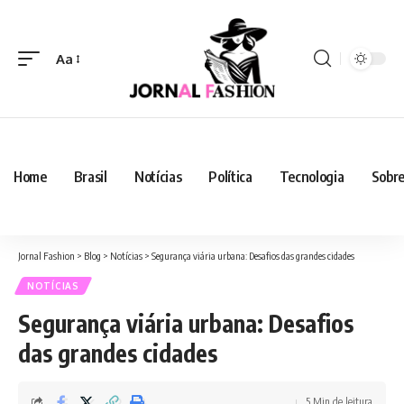
Aa
Home
Brasil
Notícias
Política
Tecnologia
Sobre
Jornal Fashion
>
Blog
>
Notícias
>
Segurança viária urbana: Desafios das grandes cidades
NOTÍCIAS
Segurança viária urbana: Desafios
das grandes cidades
5 Min de leitura