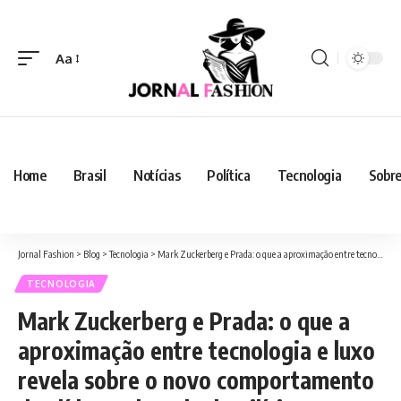
Aa
Home
Brasil
Notícias
Política
Tecnologia
Sobre
Jornal Fashion
>
Blog
>
Tecnologia
>
Mark Zuckerberg e Prada: o que a aproximação entre tecnologia e luxo revela sobre o novo comportamento dos líderes do Vale do Silício
TECNOLOGIA
Mark Zuckerberg e Prada: o que a
aproximação entre tecnologia e luxo
revela sobre o novo comportamento