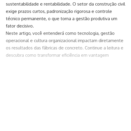
sustentabilidade e rentabilidade. O setor da construção civil
exige prazos curtos, padronização rigorosa e controle
técnico permanente, o que torna a gestão produtiva um
fator decisivo.
Neste artigo, você entenderá como tecnologia, gestão
operacional e cultura organizacional impactam diretamente
os resultados das fábricas de concreto. Continue a leitura e
descubra como transformar eficiência em vantagem
competitiva consistente.
Por que inovação e eficiência produtiva são
estratégicas nas fábricas de concreto?
Continuar lendo
A inovação e eficiência produtiva influenciam diretamente o
desempenho operacional das indústrias de concreto.
Processos automatizados, controle de dosagem preciso e
monitoramento em tempo real reduzem desperdícios e
elevam a qualidade do produto final. Segundo o
engenheiro Valderci Malagosini Machado, investir em