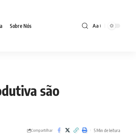
ia
Sobre Nós
Aa
odutiva são
5 Min de leitura
Compartilhar