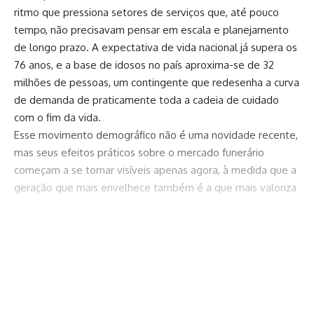
ritmo que pressiona setores de serviços que, até pouco
tempo, não precisavam pensar em escala e planejamento
de longo prazo. A expectativa de vida nacional já supera os
76 anos, e a base de idosos no país aproxima-se de 32
milhões de pessoas, um contingente que redesenha a curva
de demanda de praticamente toda a cadeia de cuidado
com o fim da vida.
Esse movimento demográfico não é uma novidade recente,
mas seus efeitos práticos sobre o mercado funerário
começam a se tornar visíveis apenas agora, à medida que a
geração que mais envelhece também é a que mais valoriza
planejamento, previsibilidade e organização financeira. O
setor, que reúne mais de 11 mil empresas entre funerárias,
cemitérios, crematórios e administradoras de planos,
Continuar lendo
segundo dados do Sindicato dos Cemitérios e Crematórios
Particulares do Brasil (Sincep), movimenta hoje cerca de R$
13 bilhões por ano no país.
A questão que se impõe para os próximos anos é menos