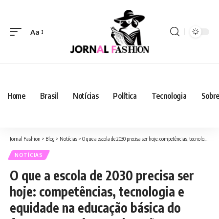
Aa
Home
Brasil
Notícias
Política
Tecnologia
Sobre
Jornal Fashion
>
Blog
>
Notícias
>
O que a escola de 2030 precisa ser hoje: competências, tecnologia e equidade na educação básica do futuro, com Sigma Educação
NOTÍCIAS
O que a escola de 2030 precisa ser
hoje: competências, tecnologia e
equidade na educação básica do