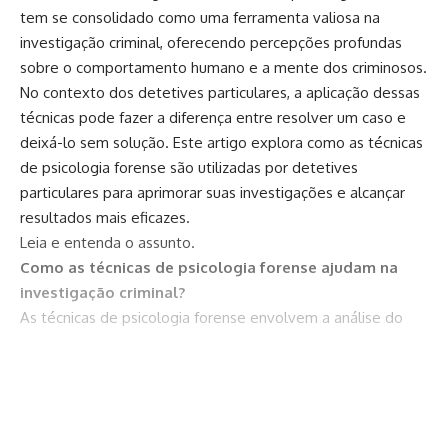
tem se consolidado como uma ferramenta valiosa na
investigação criminal, oferecendo percepções profundas
sobre o comportamento humano e a mente dos criminosos.
No contexto dos detetives particulares, a aplicação dessas
técnicas pode fazer a diferença entre resolver um caso e
deixá-lo sem solução. Este artigo explora como as técnicas
de psicologia forense são utilizadas por detetives
particulares para aprimorar suas investigações e alcançar
resultados mais eficazes.
Leia e entenda o assunto.
Como as técnicas de psicologia forense ajudam na
investigação criminal?
As técnicas de psicologia forense envolvem a análise do
comportamento, das motivações e das características
psicológicas dos indivíduos envolvidos em uma investigação
criminal. Detetives particulares podem usar essas técnicas
Continuar lendo
para criar perfis detalhados dos suspeitos, ajudando a
identificar padrões de comportamento cruciais para