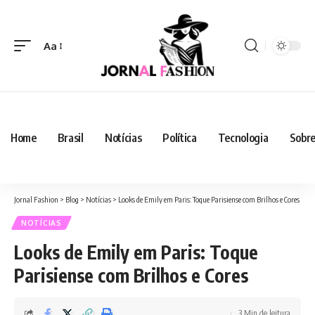
Aa
Home
Brasil
Notícias
Política
Tecnologia
Sobre
Jornal Fashion
>
Blog
>
Notícias
>
Looks de Emily em Paris: Toque Parisiense com Brilhos e Cores
NOTÍCIAS
Looks de Emily em Paris: Toque
Parisiense com Brilhos e Cores
3 Min de leitura