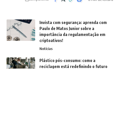
Invista com segurança: aprenda com
Paulo de Matos Junior sobre a
importância da regulamentação em
criptoativos!
Notícias
Plástico pós-consumo: como a
reciclagem está redefinindo o futuro
das embalagens
Notícias
Entenda como a tecnologia de imagem
está personalizando a medicina e
otimizando resultados
Notícias
Demografia em transformação: como o