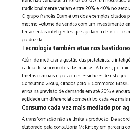
itens não vendidos a menos de 10%, um resultado 
tradicionalmente variam entre 20% e 40% no setor
O grupo francês Etam é um dos exemplos citados pe
mesmo volume de vendas com um investimento em e
ferramentas inteligentes que ajudam a definir com 
produzida.
Tecnologia também atua nos bastidore
Além de melhorar a gestão das prateleiras, a intelig
cadeia de suprimentos das marcas. A Levi’s, por exe
tarefas manuais e prever necessidades de estoque
Consulting Group, citados pelo E-Commerce Brasil,
erros na previsão de demanda em até 20% e encurt
agilidade um diferencial competitivo cada vez mais r
Consumo cada vez mais mediado por agen
A transformação não se limita à produção. De acord
elaborado pela consultoria McKinsey em parceria c