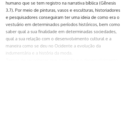
humano que se tem registro na narrativa bíblica (Gênesis
3.7). Por meio de pinturas, vasos e esculturas, historiadores
e pesquisadores conseguiram ter uma ideia de como era o
vestuário em determinados períodos históricos, bem como
saber qual a sua finalidade em determinadas sociedades,
qual a sua relação com o desenvolvimento cultural e a
maneira como se deu no Ocidente a evolução da
indumentária e a história da moda.
Temos de reconhecer que a criação e o desenvolvimento
das roupas ao longo da linha do tempo da história têm
Continuar lendo
estrita relação com os desdobramentos das funções
cognitivas humanas, dado o fato de que o homem
necessitou criar mecanismos para proteger sua própria
estrutura corporal de fatores externos que ameaçavam a
sua existência. A criação desses mecanismos e suas funções
próprias nos mostram o progresso humano relativo aos
processos técnicos, como no uso das fibras têxteis naturais
e animais, por exemplo. Para tal uso foi necessário o