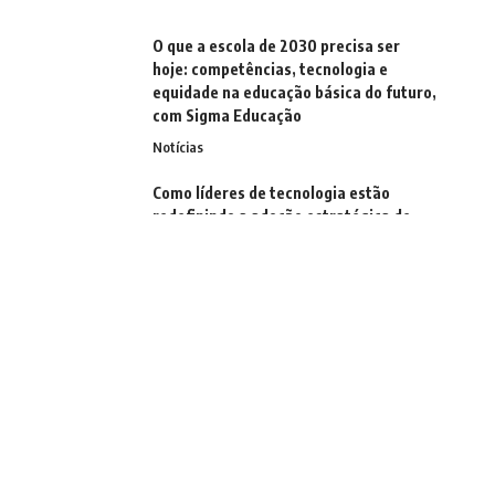
O que a escola de 2030 precisa ser
hoje: competências, tecnologia e
equidade na educação básica do futuro,
com Sigma Educação
Notícias
Como líderes de tecnologia estão
redefinindo a adoção estratégica de
inteligência artificial nas empresas?
Notícias
ESG e resíduos sólidos: o indicador que
as empresas brasileiras ainda não
levam a sério
Notícias
A maturidade gerencial que aparece
por trás de resultados consistentes,
segundo Márcio Alaor de Araújo