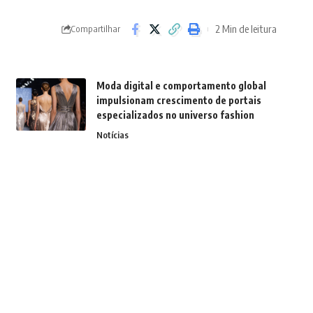
2 Min de leitura
Compartilhar
Moda digital e comportamento global
impulsionam crescimento de portais
especializados no universo fashion
Notícias
Quais são as particularidades do ITCMD
em Mato Grosso do Sul na sucessão de
propriedades rurais?
Notícias
Obras de grande porte: Entenda quais
são os principais desafios na execução
Notícias
A maturidade gerencial que aparece